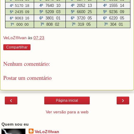
4º
7640 10
4º
2052 13
4º
1555 14
4º
5170 18
5º
5209 03
5º
6600 25
5º
9236 09
5º
2435 09
6º
3801 01
6º
3720 05
6º
6220 05
6º
9063 16
7º
808 02
7º
319 05
7º
304 01
7º
000 00
VeLoZ®Ivan
às
07:23
Compartilhar
Nenhum comentário:
Postar um comentário
‹
›
Página inicial
Ver versão para a web
Quem sou eu
VeLoZ®Ivan