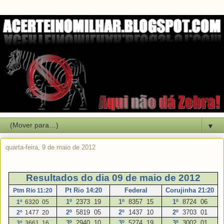
▼
quarta-feira, 9 de maio de 2012
Resultados do dia 09 de maio de 2012
Pt Rio 14:20
Federal
Corujinha 21:20
Ptm Rio 11:20
1º
2373 19
1º
8357 15
1º
8724 06
1º
6320 05
2º
5819
05
2º
1437
10
2º
3703
01
2º
1477
20
3º
2940 10
3º
5274 19
3º
3002 01
3º
3661 16