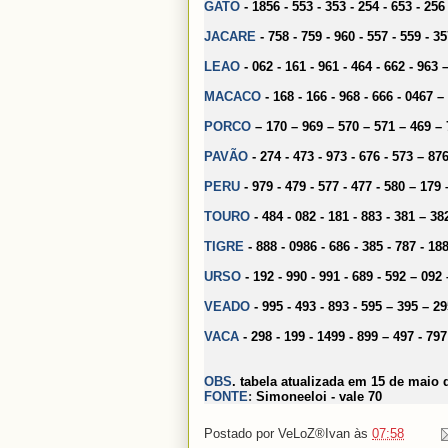
GATO
- 1856 - 553 - 353 - 254 - 653 - 256
JACARE
- 758 - 759 - 960 - 557 - 559 - 3
LEAO
- 062 - 161 - 961 - 464 - 662 - 963 
MACACO
- 168 - 166 - 968 - 666 - 0467 
PORCO
– 170 – 969 – 570 – 571 – 469 –
PAVÃO
- 274 - 473 - 973 - 676 - 573 – 87
PERU
- 979 - 479 - 577 - 477 - 580 – 179
TOURO
- 484 - 082 - 181 - 883 - 381 – 3
TIGRE
- 888 - 0986 - 686 - 385 - 787 - 18
URSO
- 192 - 990 - 991 - 689 - 592 – 092
VEADO
- 995 - 493 - 893 - 595 – 395 – 29
VACA
- 298 - 199 - 1499 - 899 – 497 - 797
OBS
. tabela atualizada em 15 de maio 
FONTE
:
Simoneeloi - vale 70
Postado por
VeLoZ®Ivan
às
07:58