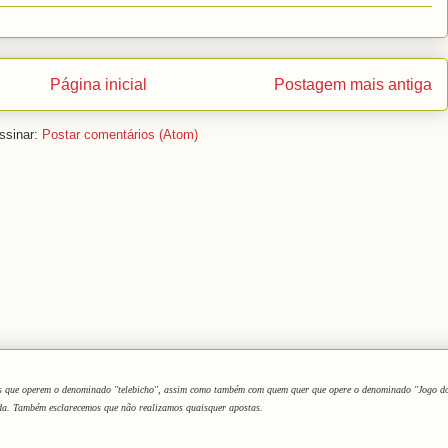
Página inicial
Postagem mais antiga
ssinar:
Postar comentários (Atom)
oas que operem o denominado "telebicho", assim como também com quem quer que opere o denominado "Jogo do B
ada. Também esclarecemos que não realizamos quaisquer apostas.