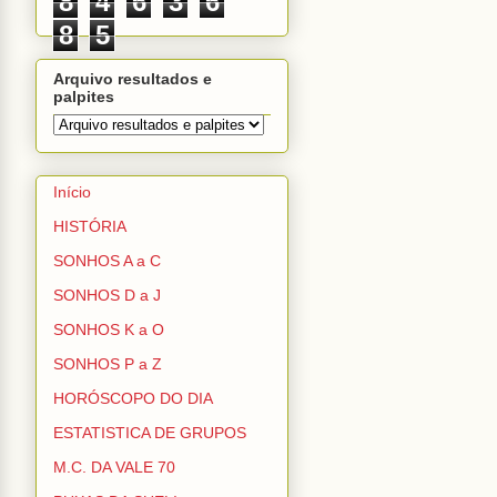
8
4
6
3
6
8
5
Arquivo resultados e
palpites
Início
HISTÓRIA
SONHOS A a C
SONHOS D a J
SONHOS K a O
SONHOS P a Z
HORÓSCOPO DO DIA
ESTATISTICA DE GRUPOS
M.C. DA VALE 70