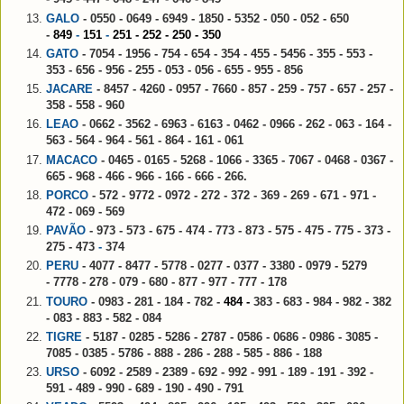
GALO
- 0550 -
0649 - 6949 - 1850 - 5352 - 050 - 052 - 650
-
849
-
151
-
251 -
252 - 250
- 350
GATO
- 7054 - 1956 - 754 - 654 - 354 - 455 -
5456
- 355 - 553 -
353 - 656 - 956 - 255 - 053 - 056 - 655 - 955 - 856
JACARE
- 8457 -
4260 - 0957 - 7660 - 857 - 259 - 757 - 657 - 257 -
358 - 558 - 960
LEAO
- 0662 - 3562 - 6963 - 6163 - 0462 - 0966 - 262 - 063 - 164 -
563 - 564 - 964 - 561 - 864 - 161 - 061
MACACO
- 0465 - 0165 - 5268 - 1066 - 3365 - 7067 - 0468 - 0367 -
665 - 968 - 466 - 966 - 166 - 666 - 266.
PORCO
- 572 - 9772 - 0972 - 272 - 372 - 369 - 269 - 671 - 971 -
472 - 069 - 569
PAVÃO
- 973 - 573 - 675 - 474 - 773 - 873 - 575 -
475 - 775 - 373 -
275 - 473
-
374
PERU
- 4077 - 8477 - 5778 - 0277 - 0377 - 3380 - 0979 - 5279
- 7778 - 278 - 079 - 680 - 877 - 977 - 777 - 178
TOURO
- 0983 - 281 - 184 - 782 -
484 -
383 - 683 - 984 - 982 - 382
- 083 - 883 - 582 -
084
TIGRE
- 5187 - 0285 - 5286 - 2787 - 0586 - 0686 - 0986 - 3085 -
7085 - 0385 - 5786 - 888 - 286 - 288 - 585 - 886 - 188
URSO
- 6092 - 2589 -
2389 - 692 - 992 - 991 - 189 - 191 - 392 -
591 - 489 - 990 - 689 - 190 - 490 - 791