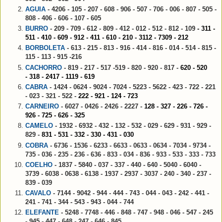
AGUIA
-
4206
- 105 - 207 - 608 - 906 - 507 - 706 - 006 - 807 - 505 -
808 - 406
- 606 - 107 - 605
BURRO
- 209 - 709 - 612 - 809 - 412 - 012 - 512 - 812 - 109
- 311 -
511 - 410 -
609 -
912
-
411
- 610
- 210
- 3112 - 7309 - 212
BORBOLETA
- 613 - 215 - 813 - 916 - 414 - 816 - 014 - 514 - 815 -
115 - 113 - 915 -216
CACHORRO
- 819 - 217 - 517 -519 - 820 - 920 - 817 -
620 - 520
-
318 - 2417 - 1119 - 619
CABRA
- 1424 - 0624 - 9024 - 7024 - 5223 - 5622 - 423 - 722 - 221
- 023 -
321 - 522 -
222 - 921 - 124 - 723
CARNEIRO
-
6027
- 0426 - 2426 - 2227 -
128 - 327 - 226 - 726 -
926 - 725 -
626 - 325
CAMELO
- 1932 - 6932 - 432 - 132 - 532 - 029 - 629 - 931 - 929 -
829
-
831 - 531
- 332 - 330 - 431 - 030
COBRA
- 6736 - 1536 - 6233 - 6633 - 0633 - 0634 - 7034 - 9734 -
735 - 036 - 235 - 236 - 636 - 833 - 034 - 836 - 933 - 533 - 333 - 733
COELHO
- 1837 - 5840 - 037 - 337 - 440 - 640 - 5040 - 6040 -
3739 - 6038 - 0638 - 6138 - 1937 - 2937 - 3037 - 240 - 340 - 237 -
839 - 039
CAVALO
- 7144 -
9042
- 944 -
444 - 743 - 044 - 043 - 242 - 441 -
241 - 741 - 344 - 543 - 943 - 044 - 744
ELEFANTE
- 5248 - 7748 - 446 - 848 - 747 - 948 - 046 - 547 - 245
- 945 - 447 - 648 - 247 - 646 - 845