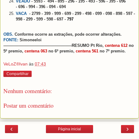
VEADO
- 5593 - 494 - 895 - 296 - 195 - 493 - 596 - 395 - 096
- 696 - 994 - 396 - 094 - 694
VACA
-
2799
- 399 - 999 - 699 - 299 - 498 - 099 - 098 - 898 - 597 -
998 - 299 - 599 - 598 -
697
-
797
OBS.
Conforme ocorre as extrações, pode ocorrer alterações.
FONTE:
Simoneeloi
-------------------------------------------------------RESUMO Pt Rio,
centena 612
no
5º premio,
centena 063
no 6º premio,
centena 561
no 7º premio.
VeLoZ®Ivan
às
07:43
Compartilhar
Nenhum comentário:
Postar um comentário
‹
›
Página inicial